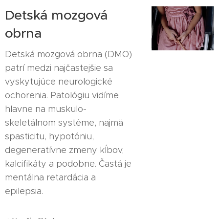
Detská mozgová
obrna
Detská mozgová obrna (DMO)
patrí medzi najčastejšie sa
vyskytujúce neurologické
ochorenia. Patológiu vidíme
hlavne na muskulo-
skeletálnom systéme, najmä
spasticitu, hypotóniu,
degeneratívne zmeny kĺbov,
kalcifikáty a podobne. Častá je
mentálna retardácia a
epilepsia.