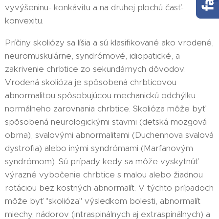
vyvýšeninu- konkávitu a na druhej plochú časť-
konvexitu.
Príčiny skoliózy sa líšia a sú klasifikované ako vrodené,
neuromuskulárne, syndrómové, idiopatické, a
zakrivenie chrbtice zo sekundárnych dôvodov.
Vrodená skolióza je spôsobená chrbticovou
abnormalitou spôsobujúcou mechanickú odchýlku
normálneho zarovnania chrbtice. Skolióza môže byť
spôsobená neurologickými stavmi (detská mozgová
obrna), svalovými abnormalitami (Duchennova svalová
dystrofia) alebo inými syndrómami (Marfanovým
syndrómom). Sú prípady kedy sa môže vyskytnúť
výrazné vybočenie chrbtice s malou alebo žiadnou
rotáciou bez kostných abnormalít. V týchto prípadoch
môže byť "skolióza" výsledkom bolesti, abnormalít
miechy, nádorov (intraspinálnych aj extraspinálnych) a