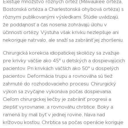
Existuje množstvo rôznych ortéz (Milwaukee ortéza,
Bostonská ortéza a Charlestonská ohybová ortéza) s
rôznymi publikovanými výsledkami. Štúdie uvádzajú,
že poddajnosť a čas nosenia zohrávajú úlohu v
účinnosti ortézy. Výstuha však krivku nezlepšuje ani
nekoriguje natrvalo, ale snaží sa zabrániť jej zhoršeniu.
Chirurgická korekcia idiopatickej skoliózy sa zvažuje
pre krivky väčšie ako 45° u detských a dospievajúcich
pacientov. Pri krivkách väčších ako 50° u dospelých
pacientov. Deformácia trupu a rovnováha sú tiež
zahrnuté do rozhodovacieho procesu. Chirurgický
výkon sa zvyčajne vykonáva počas dospievania.
Cieľom chirurgickej liečby je zabrániť progresii a
zlepšiť vyrovnanie, a rovnováhu chrbtice. Boky a
ramená by mali byť v jednej rovine, hlava nad
krížovou kosťou. Chrbtica sa počas operácie koriguje