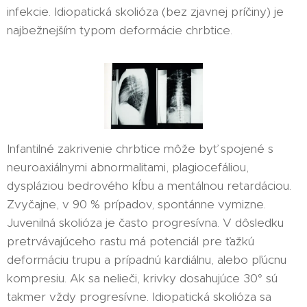
infekcie. Idiopatická skolióza (bez zjavnej príčiny) je
najbežnejším typom deformácie chrbtice.
Infantilné zakrivenie chrbtice môže byť spojené s
neuroaxiálnymi abnormalitami, plagiocefáliou,
dyspláziou bedrového kĺbu a mentálnou retardáciou.
Zvyčajne, v 90 % prípadov, spontánne vymizne.
Juvenilná skolióza je často progresívna. V dôsledku
pretrvávajúceho rastu má potenciál pre ťažkú ​​
deformáciu trupu a prípadnú kardiálnu, alebo pľúcnu
kompresiu. Ak sa nelieči, krivky dosahujúce 30° sú
takmer vždy progresívne. Idiopatická skolióza sa