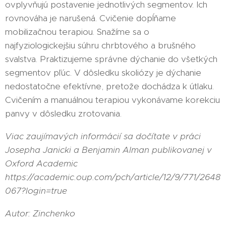
ovplyvňujú postavenie jednotlivých segmentov. Ich
rovnováha je narušená. Cvičenie dopĺňame
mobilizačnou terapiou. Snažíme sa o
najfyziologickejšiu súhru chrbtového a brušného
svalstva. Praktizujeme správne dýchanie do všetkých
segmentov pľúc. V dôsledku skoliózy je dýchanie
nedostatočne efektívne, pretože dochádza k útlaku.
Cvičením a manuálnou terapiou vykonávame korekciu
panvy v dôsledku zrotovania.
Viac zaujímavých informácií sa dočítate v práci
Josepha Janicki a Benjamin Alman publikovanej v
Oxford Academic
https://academic.oup.com/pch/article/12/9/771/2648
067?login=true
Autor: Zinchenko