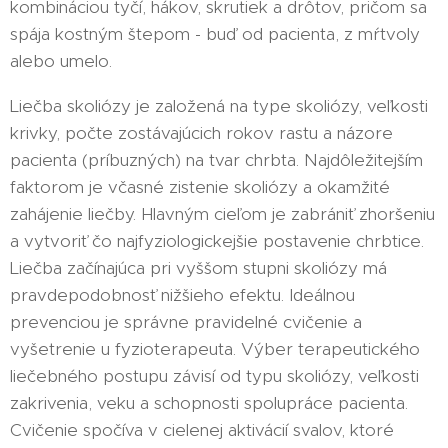
kombináciou tyčí, hákov, skrutiek a drôtov, pričom sa
spája kostným štepom - buď od pacienta, z mŕtvoly
alebo umelo.
Liečba skoliózy je založená na type skoliózy, veľkosti
krivky, počte zostávajúcich rokov rastu a názore
pacienta (príbuzných) na tvar chrbta. Najdôležitejším
faktorom je včasné zistenie skoliózy a okamžité
zahájenie liečby. Hlavným cieľom je zabrániť zhoršeniu
a vytvoriť čo najfyziologickejšie postavenie chrbtice.
Liečba začínajúca pri vyššom stupni skoliózy má
pravdepodobnosť nižšieho efektu. Ideálnou
prevenciou je správne pravidelné cvičenie a
vyšetrenie u fyzioterapeuta. Výber terapeutického
liečebného postupu závisí od typu skoliózy, veľkosti
zakrivenia, veku a schopnosti spolupráce pacienta.
Cvičenie spočíva v cielenej aktivácií svalov, ktoré