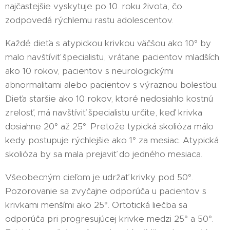
najčastejšie vyskytuje po 10. roku života, čo
zodpovedá rýchlemu rastu adolescentov.
Každé dieťa s atypickou krivkou väčšou ako 10° by
malo navštíviť špecialistu, vrátane pacientov mladších
ako 10 rokov, pacientov s neurologickými
abnormalitami alebo pacientov s výraznou bolesťou.
Dieťa staršie ako 10 rokov, ktoré nedosiahlo kostnú
zrelosť, má navštíviť špecialistu určite, keď krivka
dosiahne 20° až 25°. Pretože typická skolióza málo
kedy postupuje rýchlejšie ako 1° za mesiac. Atypická
skolióza by sa mala prejaviť do jedného mesiaca.
Všeobecným cieľom je udržať krivky pod 50°.
Pozorovanie sa zvyčajne odporúča u pacientov s
krivkami menšími ako 25°. Ortotická liečba sa
odporúča pri progresujúcej krivke medzi 25° a 50°.